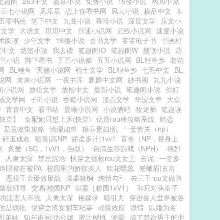
笔趣阁
263中文
盗墓小说
免费小说
19楼小说
网阅小说
三七小说网
风乐居
恋上你看书网
风云小说
极品中文
车
五零书苑
笔下中文
九曲小说
香玲小说
深度文学
乐文小
大文学
大语文
琪琪中文
日通小说网
无线小说网
速度小说
术阅读
少年文学
19楼小说
香书文学
零零电子书
书画村
翼中文
悠悠小说
我去读
笔趣阁IO
笔趣阁W
搜读小说
葫
兰小说
陛下看书
五五小说都
五五小说网
BL鲤鱼乡
老花
网
BL鲤鱼
天籁小说网
骑士文学
BL鲤鱼乡
七毛中文
BL
说网
未来小说网
一夜书库
麒麟中文网
妙书阁
九九小说
州小说网
放松文学
放松中文
最新小说
笔趣阁小说
你好
戒文学网
子叶小说
吞噬小说网
顶点文学
华盟文章
大众
学
青青中文
看书站
晨曦小说网
小说酒吧
牧龙师
笔趣读
快穿】
女配她只想上床(快穿)
优质rou棒攻略系统
暗恋
爱意收集攻略
情深如兽
精养贵妇|乱
一妾皆夫（np）
碎玉成欢
喷泉|高NP
娇柔多汁|1vv1
盲冬（NP，替身上
来
炙爱（SC，1vV1，强取）
色情生存游戏（NPH）
艳妇
医
入禽太深
禁忌沉沦
快穿之拯救rou文女主
云泥
一妻多
睁眼都在被PA
校园里的娇软美人
吹花嚼蕊
蹙蛾眉|古言
】
恶役千金屡败屡战
温柔禁锢
纯情勾引
去三千rou文做路
禁欲师尊
交易|校园NP
炽夏［校园1vV1］
和死对头奉子
功法害人不浅
入禽太深
艳嫁录
暗引力
穿进兽人世界被各
他是疯批
快穿之渣女翻车纪事
蝴蝶效应
浪情
以婚为名
著|弟妹
知与谁同|伪公媳
蜜汁樱桃
潮晕
成了禁欲男主的泄