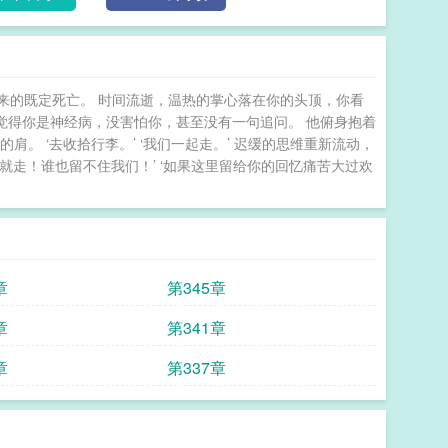
来的既定死亡。 时间流逝，温热的掌心落在你的头顶，你看
他没觉得你是神经病，没害怕你，甚至没有一句追问。 他俯身抱着
。 ‘去收拾行李。’ ‘我们一起走。’ 迟缓的思维重新流动，
走就走！谁也留不住我们！’ ‘如果这里留给你的回忆痛苦大过欢
章
第345章
章
第341章
章
第337章