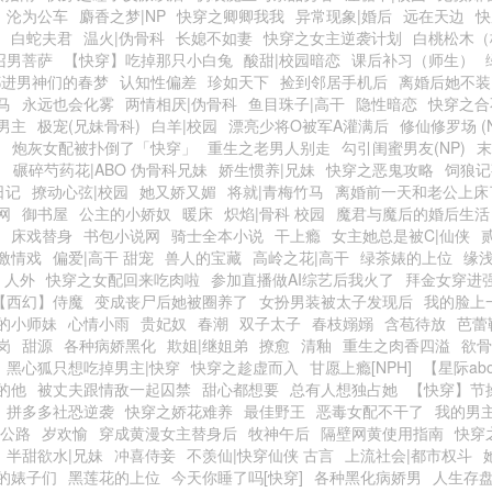
沦为公车
麝香之梦|NP
快穿之卿卿我我
异常现象|婚后
远在天边
快
白蛇夫君
温火|伪骨科
长媳不如妻
快穿之女主逆袭计划
白桃松木（
召男菩萨
【快穿】吃掉那只小白兔
酸甜|校园暗恋
课后补习（师生）
都进男神们的春梦
认知性偏差
珍如天下
捡到邻居手机后
离婚后她不装
马
永远也会化雾
两情相厌|伪骨科
鱼目珠子|高干
隐性暗恋
快穿之合
男主
极宠(兄妹骨科)
白羊|校园
漂亮少将O被军A灌满后
修仙修罗场 (N
）
炮灰女配被扑倒了「快穿」
重生之老男人别走
勾引闺蜜男友(NP)
末
1
碾碎芍药花|ABO 伪骨科兄妹
娇生惯养|兄妹
快穿之恶鬼攻略
饲狼记
日记
撩动心弦|校园
她又娇又媚
将就|青梅竹马
离婚前一天和老公上床
网
御书屋
公主的小娇奴
暖床
炽焰|骨科 校园
魔君与魔后的婚后生活
床戏替身
书包小说网
骑士全本小说
干上瘾
女主她总是被C|仙侠
激情戏
偏爱|高干 甜宠
兽人的宝藏
高岭之花|高干
绿茶婊的上位
缘浅
 人外
快穿之女配回来吃肉啦
参加直播做AI综艺后我火了
拜金女穿进
【西幻】侍魔
变成丧尸后她被圈养了
女扮男装被太子发现后
我的脸上
的小师妹
心情小雨
贵妃奴
春潮
双子太子
春枝嫋嫋
含苞待放
芭蕾
岗
甜源
各种病娇黑化
欺姐|继姐弟
撩愈
清釉
重生之肉香四溢
欲骨
黑心狐只想吃掉男主|快穿
快穿之趁虚而入
甘愿上瘾[NPH]
【星际ab
的他
被丈夫跟情敌一起囚禁
甜心都想要
总有人想独占她
【快穿】节
拼多多社恐逆袭
快穿之娇花难养
最佳野王
恶毒女配不干了
我的男
|公路
岁欢愉
穿成黄漫女主替身后
牧神午后
隔壁网黄使用指南
快穿
半甜欲水|兄妹
冲喜侍妾
不羡仙|快穿仙侠 古言
上流社会|都市权斗
的婊子们
黑莲花的上位
今天你睡了吗[快穿]
各种黑化病娇男
人生存