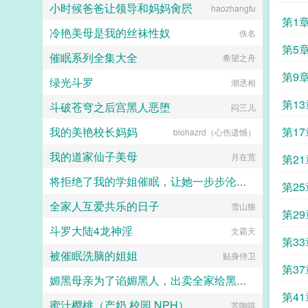
湖大佬。陆启昌沈栋有慈善护体，我
小时候爸爸让领导和妈妈肏屄
haozhangfu
们动不了他。我是洪兴扛把子沈栋，
第1
一不留神，从一个古惑仔变成了港岛
冷艳美母是我的丝袜性奴
佚名
最有名的大富豪和大慈善家。...
第5
催眠系列全集大全
希望之舟
第9
绿光斗罗
潮丞相
第13
斗破苍穹之后宫黑人恶堕
闷三儿
我的美艳校长妈妈
第17
biohazrd（心伤遗憾）
我的道家仙子美母
月在荒
第21
将拒绝了我的学姐催眠，让她一步步沦陷为我的母狗（把背叛自己的学姐变成对自己忠心耿耿的母狗）
第25
全家人互爱共乐的日子
jiuliang
雪山狼
第29
斗罗大陆4龙神淫
文霸天
第33
被催眠洗脑的姐姐
贴身侍卫
第37
媚黑母亲为了谄媚黑人，出卖全家给黑人当性奴
第41
蜜汁樱桃（产奶,校园,NPH）
苦咖啡
catmilf