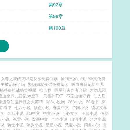
第92章
第96章
第100章
女尊之我的夫郎是反派免费阅读
捡到三岁小丧尸全文免费
男主被治好了吗
娶媳妇就变强免费阅读
吸血鬼日记新生儿
搞整蛊枪战搞笑视频
枪击案
巨星前夫作者介绍
才幼儿园
吸血鬼养儿日记by废孚一只番外TXT
不见山镇守青
仙人居
穿进修仙世界做女大苏晴
023小说网
263中文
22看书
穿
你看书
七八小说
顶点小说
春夏中文
帝国小说
读者文学
文学
金瓜小说
3Q中文
中文小说
可心文学
王者小说
悟空
点小说
冰雪小说
泼墨中文
全本小说
山河小说
冰冰小说
小说
骑士小说
笔趣小说
星星小说
元宝小说
词典小说
言