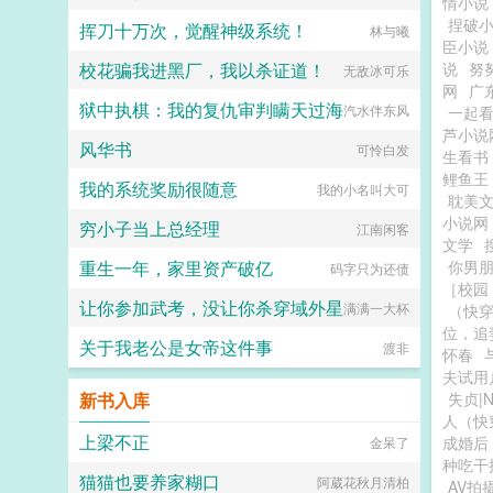
情小说
捏破
挥刀十万次，觉醒神级系统！
林与曦
臣小说
校花骗我进黑厂，我以杀证道！
说
努
无敌冰可乐
网
广
狱中执棋：我的复仇审判瞒天过海
汽水伴东风
一起
芦小说
风华书
可怜白发
生看书
鲤鱼王
我的系统奖励很随意
我的小名叫大可
耽美
小说网
穷小子当上总经理
江南闲客
文学
重生一年，家里资产破亿
你男
码字只为还债
［校园 
让你参加武考，没让你杀穿域外星
满满一大杯
（快
位，追
关于我老公是女帝这件事
渡非
怀春
夫试用
新书入库
失贞|N
人（快
上梁不正
成婚后
金呆了
种吃干
猫猫也要养家糊口
阿葳花秋月清柏
AV拍