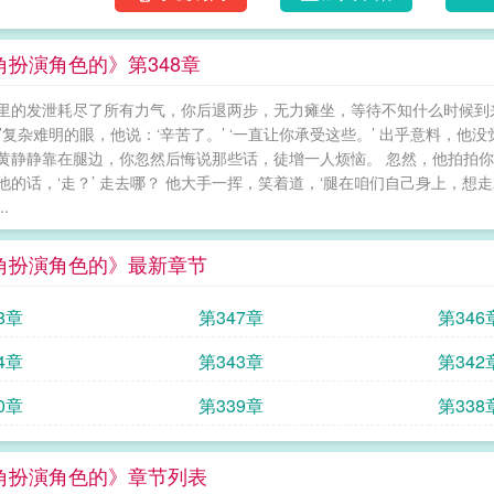
角扮演角色的》第348章
里的发泄耗尽了所有力气，你后退两步，无力瘫坐，等待不知什么时候到
爷’复杂难明的眼，他说：‘辛苦了。’ ‘一直让你承受这些。’ 出乎意料，
黄静静靠在腿边，你忽然后悔说那些话，徒增一人烦恼。 忽然，他拍拍你的肩
他的话，‘走？’ 走去哪？ 他大手一挥，笑着道，‘腿在咱们自己身上，想
.
角扮演角色的》最新章节
8章
第347章
第346
4章
第343章
第342
0章
第339章
第338
角扮演角色的》章节列表