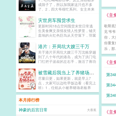
我一马吧。我是走私汽车的！可你整
成筛子了，所以加我家这只也不多
天往我的船上塞什么计算机啊，发动
了。2，四大爷很忙系列。女主本来
机啊，仪器图纸昨天老顶叫我去喝
可以有空间的（但我写不出来，一写
《主
茶，他甚至问我是不是在北边挂了
到空间就犯设定狂癖，文会歪到十万
灾世房车囤货求生
号，还说有爱国的路子记得带上他
八千里外）她也可以有系统的（为了
歇斯底
更新时间18点空间囤货末世日常逃
呢！...
她我...
生美食爽文亲情友情人性梦里，铺天
见‘爷
盖地的火红色巨鸟从天空落下，羽翼
你，大
上灼热的火光点燃了她所熟悉的世
你重复
界。僵硬可怖的走尸从建筑废墟里涌
港片：开局坑大嫂三千万
乐，那..
出黄色飞沙弥漫了整片天空...
关于港片开局坑大嫂三千万沈栋穿越
到了八十年代的港岛，成为了洪门屯
《主
门扛把子波叔的左右手，激活了善功
兑换系统。我大大小小也是一个帮派
头目，你竟然让我去做善事，简直岂
被雪藏后我当上了养猪场老板
第34
有此理。恭喜你杀死东兴乌鸦，救活
尽量日更，如果更新，就是早上7
众生，奖励善功100点。恭喜你率领
点，大家可以边吃早饭边看（看完上
第34
小弟做起了正当生意，奖励善功500
班）1，任焰从小被养猪场老板养
点。恭喜你资助福利院五百万，奖励
大，因老板突然离世养猪场陷入危
善功5000点。在发现善功能够用来
第34
机，为了养家任焰不得不走上打工人
兑换各种东西后，沈栋彻底爱上了做
本月排行榜
道路结果出道爆火。他以为这辈子不
善事。黄志诚一千万善款？你确定捐
到三四十岁...
款人是洪兴的扛把子？李文彬很难相
神豪的后宫日常
大香蕉
《主
信这个与孩子们玩在一起的人是个江