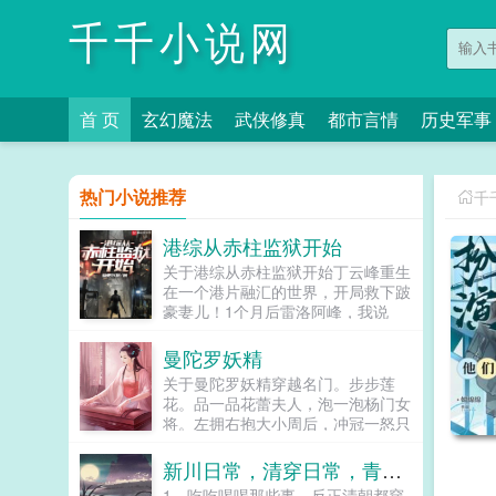
千千小说网
首 页
玄幻魔法
武侠修真
都市言情
历史军事
热门小说推荐
千
港综从赤柱监狱开始
关于港综从赤柱监狱开始丁云峰重生
在一个港片融汇的世界，开局救下跛
豪妻儿！1个月后雷洛阿峰，我说
过，只要我有的，你有一半。洛哥，
我想当差佬，这机会留给豪哥吧。丁
曼陀罗妖精
云峰遥望北方，目光十分深邃。活头
关于曼陀罗妖精穿越名门。步步莲
仔，有见识！明日安排你去黄竹坑受
花。品一品花蕾夫人，泡一泡杨门女
训，半年后直接调到我手下做便衣洛
将。左拥右抱大小周后，冲冠一怒只
哥，你误会了，其实我是想当狱警。
为北国萧绰。学的是盖世神功，睡的
靠！你没开玩笑吧？狱警！系啊，去
是极品女人。上征程！...
新川日常，清穿日常，青川日常，卿卿日常
哪我都想好了赤柱。几年后西贡大傻
鼓起勇气来到赤柱峰哥，我求求你放
1，吃吃喝喝那些事。反正清朝都穿