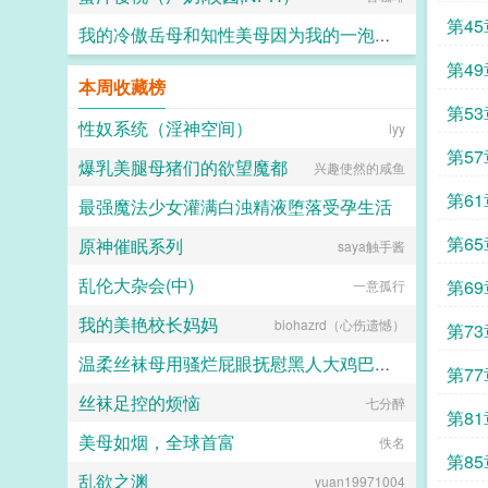
第45
我的冷傲岳母和知性美母因为我的一泡精液成为了熟女便器 (无绿版)
第49
hanshengjiang
本周收藏榜
第53
性奴系统（淫神空间）
lyy
第57
爆乳美腿母猪们的欲望魔都
兴趣使然的咸鱼
第61
最强魔法少女灌满白浊精液堕落受孕生活
第65
原神催眠系列
saya触手酱
水少多文酱
乱伦大杂会(中)
第69
一意孤行
我的美艳校长妈妈
biohazrd（心伤遗憾）
第73
温柔丝袜母用骚烂屁眼抚慰黑人大鸡巴的淫乱群交摄影记录
第77
丝袜足控的烦恼
七分醉
佚名
第81
美母如烟，全球首富
佚名
第85
乱欲之渊
yuan19971004