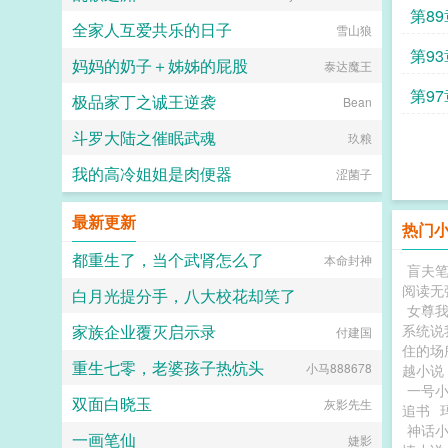
第89
全家人互爱共乐的日子
雪山狼
第93
妈妈的奶子＋姊姊的屁股
泰达魔王
第97
极品家丁之诚王逆袭
Bean
斗罗大陆之催眠武魂
玖粮
我的高冷姐姐是肉便器
涩菌子
最新更新
热门
都重生了，当个武肾怎么了
本命封神
盲夫
阅读无
白月光提分手，八大校花却笑了
女尊
家族企业覆灭启示录
系统说
睡不醒的张七七
付建国
住的场
重生七零，老婆孩子热炕头
小马888678
越小说
一号
双面白晓玉
灰影先生
追书
神话
一画笔仙
婕影