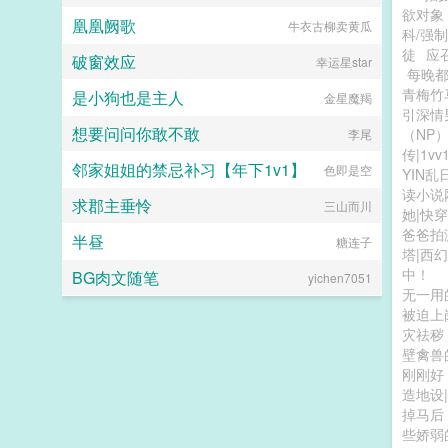
欲对象
凰凰阙歌
牛衣古柳卖黄瓜
科/强制
徒
应
破窗效应
幸运星star
每晚
青梅竹
是小狗也是主人
金星魔羯
引深情
想要问问你敢不敢
（NP
李尾
传|1vv
邻家姐姐的禁忌补习【年下1v1】
色即是空
YIN乱
读小说
求郡主垂怜
三山而川
她|快穿
爸爸拍
半昼
糖连子
塔|西幻
中！
BG肉文随笔
yichen7051
无一用
被迫上
灾祛秽
壁禽兽
刚刚好
造地设
掉马后
些娇弱