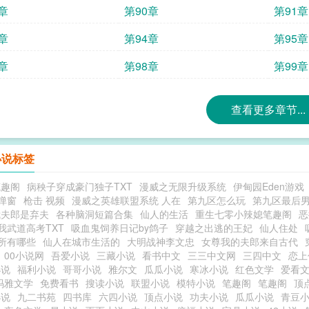
章
第90章
第91章
章
第94章
第95章
章
第98章
第99章
查看更多章节...
小说标签
笔趣阁
病秧子穿成豪门独子TXT
漫威之无限升级系统
伊甸园Eden游戏
弹窗
枪击 视频
漫威之英雄联盟系统 人在
第九区怎么玩
第九区最后
我夫郎是弃夫
各种脑洞短篇合集
仙人的生活
重生七零小辣媳笔趣阁
恶
我武道高考TXT
吸血鬼饲养日记by鸽子
穿越之出逃的王妃
仙人住处
所有哪些
仙人在城市生活的
大明战神李文忠
女尊我的夫郎来自古代
00小说网
吾爱小说
三藏小说
看书中文
三三中文网
三四中文
恋上
小说
福利小说
哥哥小说
雅尔文
瓜瓜小说
寒冰小说
红色文学
爱看
玛雅文学
免费看书
搜读小说
联盟小说
模特小说
笔趣阁
笔趣阁
顶
小说
九二书苑
四书库
六四小说
顶点小说
功夫小说
瓜瓜小说
青豆