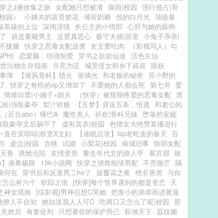
穿之J液收集之旅
女配她只想被渣
燥雨|校园
强行侵占|骨
校园）
小姨夫的富贵娇花
薄荷奶糖
他的白月光
顶级暴
绿茶婊的上位
深闺淫情
长公主的小情郎
心肝与她的舔狗
了
就是要睡男主
这爱真恶心
极守夫德|甜宠
小兔子乖乖|
不拢腿
快穿之恶毒女配逆袭
女主爱吃肉
（影视同人）勾
PH)
恋爱脑，但强制爱
穿书之欲欲仙途
活色生仙
世玩物生存指南
月亮为证
城里侄女和乡下叔叔
除妖
事簿
【港风骨科】猎火
玻璃光
和老板的秘密
苏小野的
了
快穿之奇怪的xp又增加了
不爱她的人都会死
第七书
爱
情难自禁|小姨子×姐夫
（快穿）被狠狠疼爱的恶毒女配
渡
贰拾|强取豪夺
梨汁软糖
【五梦】背这五条，悟透
和老公的
（百合abo）哑巴A
魔性美人
祈欢|骨科兄妹
堕落的安妮
强取豪夺文后躺平了
虚有其表|校园
色情女大绝赞直播进行
一直在笑嘻嘻|权贵X主妇
【催眠总攻】lsp老蛇皮的春天
百
鞋
桌边|校园
含桃
试婚
小梨花|校园
南城旧事
病弱女配
天香
诱她沦陷
友情变质
重生年代文的路人甲
展宫眉
袚
o】洛希极限
19k小说网
快穿之拯救痴情男配
不啻微芒
隔
操何在
穿书后和反派男二he了
旋覆花之夜
绝非善类
与你
主怎么有六个
炽阳之痕
[快穿]每个世界遇到的都是变态
天
之神女瑶姬
[综影视]男神总想C哭她
把发小的弟弟画进黄漫
她撩人不自知
她知道我人人可C
吃两口又怎么了呢|校园
那
盘失效后
有妻徒刑
只想要你的保护而已
权倾天下
荔枝姻