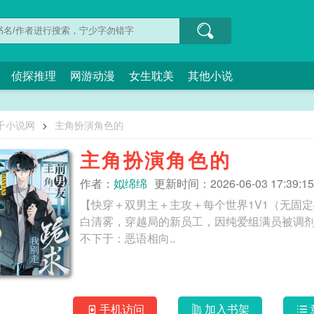
侦探推理
网游动漫
女生耽美
其他小说
千小说网
>
主角扮演角色的
主角扮演角色的
作者：
姒绵绵
更新时间：2026-06-03 17:39:15
【快穿＋双男主＋主攻＋每个世界1V1（无固
白清雾，穿越局的新员工，因纯爱组满员被调剂
不下于：恶语相向..
手机访问
加入书架