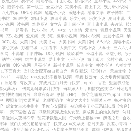
夜色文学
易小说
雨雨小说
中山小说
倍福小说
宝鼎小说
42小说
小说
随梦小说
第一版主
爱去小说
完美小说
爱上中文
残月轩小说网
八七书库
UPU小说网
笔趣子小说
乐趣小说
硝烟文学
君子博客
二
努书坊
263中文
农田小说
农田小说
乐文小说
乐文小说
夏日小说
东小说网
读书网
笔趣阁V
文学A
富士康小说
富士康小说
去读笔
技
看书网
一起看书
七八小说
八一中文
91言情
爱言情
青豆小说网
天
网
7Z小说网
爱来阁
天书吧
魔爪小说网
阅体小说网
发发小说网
纳
007小说
大美书网
大美书网
大美书网
大美书网
8P小说
晨曦小说
掌心文学
万相书城
元宝看书
大美中文
铅笔小说
大学士
三六六小
文学网
小说铺
四四书库
UC小说网
欣欣看书
圣墟小说
圣墟小说
泉
纳兰小说网
纳兰小说网
爱上中文
小子小说
布丁阅读
乡村小说
八
搜读阁
OK小说网
月亮小说
新书小说网
传奇中文
并读小说
八楼文
朋友下面真大
当H文女配开始自暴自弃
房客|糙汉
咬你|1v1
天生尤物【
1vv1］
与狐说
rou文女配不容易[快穿]
幸瘾|校园np
文火煨青梅|甜宠
穿）插足者
有效真香
穿成男主白月光（快穿，nph）
香欲
魅魔养成记
妻火葬场）
传闻她鲜嫩多汁|快穿
当我嫁人后，剧情突然变得不对劲起
与男神被迫同居后
靡靡宫春深
纵情（NP）
快穿之睡遍男神(nph)
兽
户
樱照良宵|女师男徒
老师要稳住
快穿之大小姐的噩梦人生
每次快穿
P
虐文女主求生指南
予你心安|甜宠
被迫绑定了小三系统以后【快穿
穿）
天下谋妆|古言
满级绿茶穿成炮灰女配
穿成男主的炮灰前妻
勾引
靠近男人变得不幸
乱花渐欲迷人眼
每天晚上都被cha
醉酒之后
合欢
抹净
被白月光的爸爸给睡了
快穿之rou文系统
临时夫妻
反差小青梅
摄指南
快穿之睡了反派以后
伪装魔王与祭品勇者
屋檐下|校园
见微知