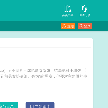
会员书架
阅读记录
注册
登录
定cp）＋不切片＋虐也是微微虐，结局绝对小甜饼！】
到前男友扮演组。身为‘前’男友，他要对主角做的事
章节目录
立即阅读