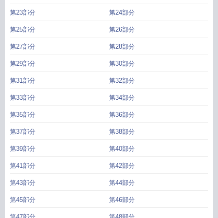
智能机器人科幻画
未来智能交通科幻画
未来智能艺术学院
未来智能机器人作文
第23部分
第24部分
400字
未来智能生活10大畅想
未来智能机器人的应用场景有哪些?
未来智能手
第25部分
第26部分
机会消失吗
未来智能绘画
未来智能科技
未来智能产品想象
未来智能驾驶
未来
智能股票
未来智能机器人图片
未来智能化战争的场景中
未来智能产品
未来智
第27部分
第28部分
能机器与系统平台干什么的
未来智能手表有什么功能
未来智能书包
未来智能驾
驶发展趋势
未来智能语音叫什么名字
未来智能汽车图片
战争核心制权是
未来
第29部分
第30部分
智能汽车绘画
未来智能无人机执照培训中心
蔚来智能机器人叫什么
未来智能
第31部分
第32部分
化
未来智能飞行学院
未来智能实验室 代晶
未来智能机器人作文
未来智能设
备
未来智能小助手绘画
未来智能无人机培训中心
未来智能制造的发展趋势
未
第33部分
第34部分
来智能机器人有哪些伦理问题?
未来智能芯片的主要发展方向不包括
未来智能手
第35部分
第36部分
机的发展趋势
主要作战方式是
未来智能时代想象作文
未来智能耳机
未来智能
城市
未来智能家居控制系统
未来智能书包图片大全
未来智能伙伴科幻画
未来
第37部分
第38部分
智能手机的新外观与新功能
未来的智能书包作文
未来智能电视
未来智能世界是
怎样的
未来智能书包简笔画
未来智能手表功能
未来智能机器人有哪些功能?
未
第39部分
第40部分
来智能化战争是什么样的
未来智能交通
未来智能和科大讯飞什么关系
未来的智
第41部分
第42部分
能产品有哪些
未来智能公司
第43部分
第44部分
第45部分
第46部分
第47部分
第48部分