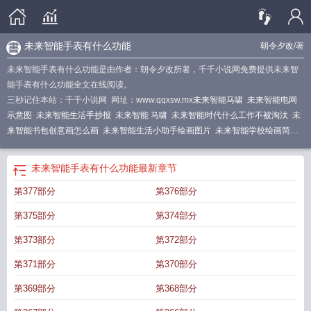
未来智能手表有什么功能
朝令夕改
/著
未来智能手表有什么功能是由作者：朝令夕改所著，千千小说网免费提供未来智
能手表有什么功能全文在线阅读。
三秒记住本站：千千小说网 网址：www.qqxsw.mx
未来智能马啸
未来智能电网
示意图
未来智能生活手抄报
未来智能 马啸
未来智能时代什么工作不被淘汰
未
来智能书包创意画怎么画
未来智能生活小助手绘画图片
未来智能学校绘画简单
好看
未来智能化时代的前提假设是把人
未来智能手机会被什么取代
未来智能手
机会和新设备长期共存互补
未来智能化战争
未来智能手机
未来智能建筑的远程
未来智能手表有什么功能
最新章节
控制技术将朝着更加
未来智能以viaim品牌登台awe
未来智能有哪些
未来智能
第377部分
第376部分
无人机
未来智能发展
未来智能眼镜科幻作文
未来智能叫什么
未来智能生活小
助手创意画作
未来智能家居绘画图
未来智能手机趋势
未来智能城市设想
未来
第375部分
第374部分
智能座舱和智能汽车使用场景将更加智能
智能未来科技
未来智能家电
未来智能
机器人手抄报
未来智能机器与系统平台天津大学
未来智能时代是什么样的
未来
第373部分
第372部分
智能交通图画
未来智能体的发展趋势是什么?
未来智能书桌作文
智能将来
未来
第371部分
第370部分
智能科技有限公司
未来智能学校作文
未来智能驾驶的第三个阶段是完全开放的
场景
未来智能生活科幻画
未来智能家居
未来智能家居的畅想
未来智能城市绘
第369部分
第368部分
画
未来的智能生活作文
未来智能手表有哪些功能
未来智能教室的图片
未来智