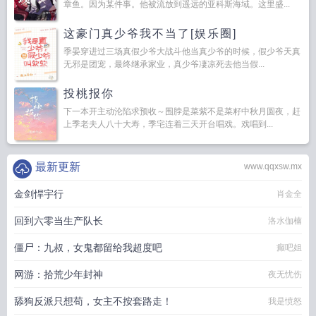
章鱼。因为某件事。他被流放到遥远的亚科斯海域。这里盛...
这豪门真少爷我不当了[娱乐圈]
季晏穿进过三场真假少爷大战斗他当真少爷的时候，假少爷天真
无邪是团宠，最终继承家业，真少爷凄凉死去他当假...
投桃报你
下一本开主动沦陷求预收～围脖是菜紫不是菜籽中秋月圆夜，赶
上季老夫人八十大寿，季宅连着三天开台唱戏。戏唱到...
最新更新
www.qqxsw.mx
金剑悍宇行
肖金全
回到六零当生产队长
洛水伽楠
僵尸：九叔，女鬼都留给我超度吧
癫吧姐
网游：拾荒少年封神
夜无忧伤
舔狗反派只想苟，女主不按套路走！
我是愤怒