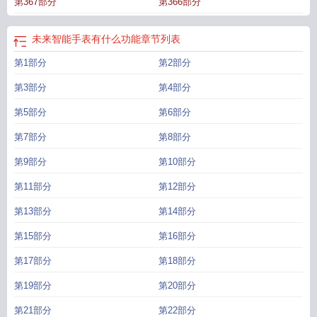
第367部分
第366部分
能生活绘画
未来智能住宅作文
未来智能机器人会超越人类吗
蔚来智能驾驶
未
来智能汽车的发展趋势
未来ai智能产品有哪些
未来智能社区规划图
山东未来智
能
未来智能化时代的核心是什么
未来智能汽车的功能介绍
未来智能CEO马
未来智能手表有什么功能
章节列表
啸
未来智能校园创意画
未来智能机器人
未来智能化人类将面临失业
未来智能
第1部分
第2部分
时代
未来智能手机的新外观与新功能英语作文
未来智能会议狗
是说班长就能打
赢战争
未来智能完成亿级融资
未来智能官网
未来智能产业研究院
未来智能眼
第3部分
第4部分
镜取代手机吗
未来智能融资
未来智能生活小助手手抄报
未来智能化发展趋
势
第5部分
未来智能影像学院
未来智能家居的设想
第6部分
艾德未来智能
未来智能汽车作文
未
来智能交通的设想图片
未来智能交通工具 儿童画
未来智能交通系统发展涉及哪
第7部分
第8部分
些技术
未来智能手机会有哪些功能
未来智能家具是什么样的
未来智能无人系统
领军计划
未来智能花园
未来智能学校图画
未来智能避暑屋设计图片
未来智能
第9部分
第10部分
设想
未来智能无人机培训飞行学院
未来智能世界样子
未来智能技术
智能工
第11部分
第12部分
厂
未来智能飞行学院(房山基地)
未来智能汽车
未来智能教室
未来智能化战争的
体制编制将按
人工智能的未来趋势
未来智能生活视频
未来智能机器人会取代人
第13部分
第14部分
类吗
未来校园绘画
未来智能手表可能有哪些功能
未来智能显示技术有限公
第15部分
第16部分
司
未来智能装备(赣州)有限公司
未来智能世界手抄报
未来智能自动化有限公
司
未来智能座舱的设计规划应考虑到哪几个方面?
未来智能马年生活手抄报
ai
第17部分
第18部分
智能未来发展方向
未来智能生活小助手绘画
未来智能手表会有哪些新功能
未来
智能家居 科幻儿童画
未来智能化战争是班长的战争
未来智能生活科幻画展教案
第19部分
第20部分
大班
未来智能交通ppt
未来智能化的趋势和发展方向
未来智能厨房作文
智能未
第21部分
第22部分
来大会
未来智能桥梁设计图
未来智能会议狗怎么使用
未来智能科技图片
未来