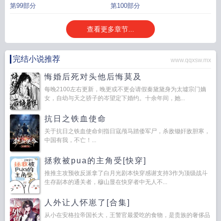
第99部分
第100部分
查看更多章节...
完结小说推荐
www.qqxsw.mx
悔婚后死对头他后悔莫及
每晚2100左右更新，晚更或不更会请假秦黛黛身为太墟宗门嫡
女，自幼与天之骄子的岑望定下婚约。十余年间，她...
抗日之铁血使命
关于抗日之铁血使命剑指日寇颅马踏倭军尸，杀敌锄奸敌胆寒，
中国有我，不亡！...
拯救被pua的主角受[快穿]
推推主攻预收反派拿了白月光剧本快穿感谢支持3作为顶级战斗
生存副本的通关者，穆山显在快穿者中无人不...
人外让人怀崽了[合集]
从小在安格拉帝国长大，王警官最爱吃的食物，是贵族的奢侈品