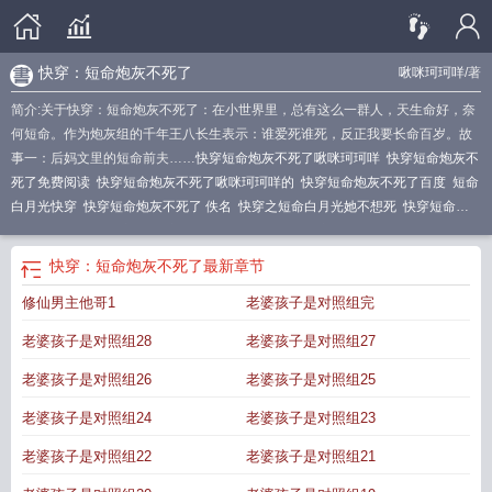
快穿：短命炮灰不死了
啾咪珂珂咩
/著
简介:关于快穿：短命炮灰不死了：在小世界里，总有这么一群人，天生命好，奈
何短命。作为炮灰组的千年王八长生表示：谁爱死谁死，反正我要长命百岁。故
事一：后妈文里的短命前夫……
快穿短命炮灰不死了啾咪珂珂咩
快穿短命炮灰不
死了免费阅读
快穿短命炮灰不死了啾咪珂珂咩的
快穿短命炮灰不死了百度
短命
白月光快穿
快穿短命炮灰不死了 佚名
快穿之短命白月光她不想死
快穿短命炮
灰不死了 知青女配之子
快穿短命炮灰不死了佚名
快穿短命炮灰不死了 女配
的
短命炮灰一统天下穿书gl
快穿短命炮灰不死了早死的儿子
快穿短命炮灰不死
快穿：短命炮灰不死了
最新章节
了啾咪珂珂咩的小
修仙男主他哥1
老婆孩子是对照组完
老婆孩子是对照组28
老婆孩子是对照组27
老婆孩子是对照组26
老婆孩子是对照组25
老婆孩子是对照组24
老婆孩子是对照组23
老婆孩子是对照组22
老婆孩子是对照组21