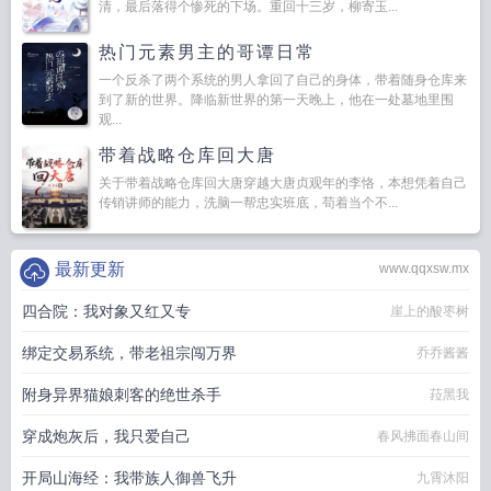
清，最后落得个惨死的下场。重回十三岁，柳寄玉...
热门元素男主的哥谭日常
一个反杀了两个系统的男人拿回了自己的身体，带着随身仓库来
到了新的世界。降临新世界的第一天晚上，他在一处墓地里围
观...
带着战略仓库回大唐
关于带着战略仓库回大唐穿越大唐贞观年的李恪，本想凭着自己
传销讲师的能力，洗脑一帮忠实班底，苟着当个不...
最新更新
www.qqxsw.mx
四合院：我对象又红又专
崖上的酸枣树
绑定交易系统，带老祖宗闯万界
乔乔酱酱
附身异界猫娘刺客的绝世杀手
菈黑我
穿成炮灰后，我只爱自己
春风拂面春山间
开局山海经：我带族人御兽飞升
九霄沐阳