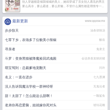
别人穿越都是倾国倾城的美人，她却穿成了丑女别人遇见的男主
要么高冷，要么霸道，要么邪魅，不管什么属性都是用情专一...
最新更新
www.qqxsw.mx
步步惊天
油条胡辣汤
七零下乡，农场多了位貌美小辣椒
酸齿
寻亲者
鬼隶主
斗罗：变身黑猫被降魔捡回武魂殿
会说恭喜发财的猪
萌宝驾到：总裁爹地宠翻天
问许
名义：一直在进步
七九墨渊
没人告诉我魔法学校一群神经呀
无鬼论者
甜！太甜了！怎么能这么甜啊！
一颗鲨鱼
老弟你再恋爱脑，姐就嫁你死对头
琥珀花雕