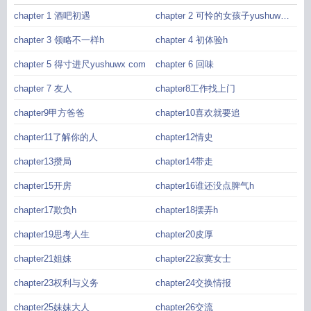
chapter 1 酒吧初遇
chapter 2 可怜的女孩子yushuwx
com
chapter 3 领略不一样h
chapter 4 初体验h
chapter 5 得寸进尺yushuwx com
chapter 6 回味
chapter 7 友人
chapter8工作找上门
chapter9甲方爸爸
chapter10喜欢就要追
chapter11了解你的人
chapter12情史
chapter13攒局
chapter14带走
chapter15开房
chapter16谁还没点脾气h
chapter17欺负h
chapter18摆弄h
chapter19思考人生
chapter20皮厚
chapter21姐妹
chapter22寂寞女士
chapter23权利与义务
chapter24交换情报
chapter25妹妹大人
chapter26交流