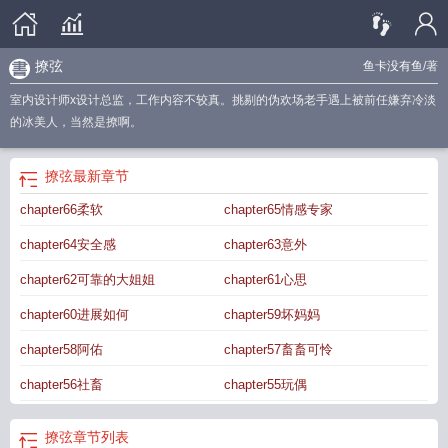
撩弦
鱼卡没有鱼
/著
室内设计师x设计总监，工作内容不较真。挑剔的伪欢场老手遇上被前任嫌弃冷淡
的冰美人，当然是撩啊。
撩弦
最新章节
chapter66柔软
chapter65情感专家
chapter64安全感
chapter63意外
chapter62可靠的大姐姐
chapter61心思
chapter60进展如何
chapter59坏妈妈
chapter58阿佑
chapter57畜畜可怜
chapter56社畜
chapter55玩偶
撩弦
章节列表