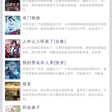
娱乐圈最强作精林柯睡了自家老板姬南修后，翻脸不认人。为了
报仇，林柯选择拍戏想尽办法接近姬南修，却意外发现报复错
目...
名门艳旅
战龙本是一个喜爱探险的少年，今年暑假刚刚接到某名牌大学的
入学通知书，就在距离开学还有十几天的日子里，战龙进行了
一...
人外让人怀崽了[合集]
从小在安格拉帝国长大，王警官最爱吃的食物，是贵族的奢侈品
章鱼。因为某件事。他被流放到遥远的亚科斯海域。这里盛...
我的男友非人类[快穿]
赏南大学一毕业，就被拉入了一个名叫拯救怪物的系统当中。每
个世界都有这样的怪物它们藏在人群中，可能是学生，可能是...
殖装
当机甲过时，新的单兵武装出现的时候，战争有了新的模式。传
统的军团在绝对的个体力量面前变得苍白而无力。新的生存法
则...
药妆娘子