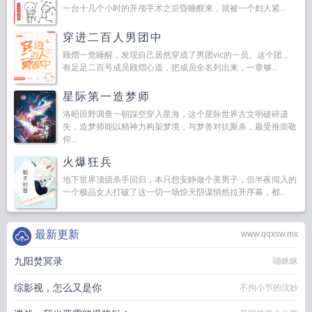
一台十几个小时的开颅手术之后昏睡醒来，就被一个妇人紧...
穿进二百人男团中
顾熠一觉睡醒，发现自己居然穿成了男团vic的一员。这个团，
有足足二百号成员顾熠心道，把成员全名列出来，一章够...
星际第一造梦师
洛昭田野调查一朝踩空穿入星海，这个星际世界古文明破碎遗
失，造梦师能以精神力构架梦境，与梦兽对抗厮杀，最受推崇敬
仰...
火爆狂兵
地下世界顶级杀手回归，本只想安静做个美男子，但半夜闯入的
一个极品女人打破了这一切一场惊天阴谋悄然拉开序幕，都...
最新更新
www.qqxsw.mx
九阳焚冥录
喵眯眯
综影视，怎么又是你
不拘小节的沈妙