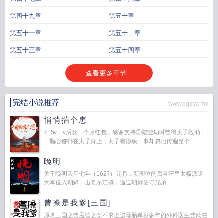
第四十九章
第五十章
第五十一章
第五十二章
第五十三章
第五十四章
查看更多章节...
完结小说推荐
www.qqxsw.mx
悄悄揣个崽
715v，v后发一个月红包，感谢支持①陆莹幼时曾得太子救助，
一颗心都扑在太子身上，太子有隐疾一事却忽地传遍整个...
晚明
关于晚明天启七年（1627）元月，新即位的后金汗皇太极派遣
大军侵入朝鲜，击溃东江镇，逼迫朝鲜签订兄弟...
曹操是我爹[三国]
原名三国之曹孟德之女不求上进母胎单身多年的外科医生曹欣在