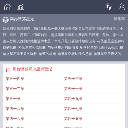
與妳墜落星光
随笔
/著
韓聿恩從來沒想過，自己會因為一個人徹底失控她是站在資本頂端的掌權者，冷
靜、理性、高高在上而顧知語，是娛樂圈最耀眼的新晉影后漂亮、危險，像一場
讓人甘願沉淪的夢她接近韓聿恩，本來只是想要毀掉她卻沒有..
与坠落星空旋律相
似的歌曲
坠落星空相似歌曲
与坠落星河的情侣名
坠落的星光代表什么意思
和
坠入星河差不多的昵称
坠落的星光
坠落星空表达什么意思
坠落星空所表达的意
思
类似于坠落星空的歌
与星星一同坠落
坠落星空的含义
和坠落星空一样温柔
的歌
关于坠落星空的句子
与坠落星空有关的网名
坠落星河之类的网名
坠落星
與妳墜落星光
最新章节
河的光
和坠落星空名字很像的一首歌
和坠落星空很像的歌
与我坠星河是什么意
第五十四章
第五十三章
思
坠落的星光歌词
坠落星河的近义词
第五十二章
第五十一章
第五十章
第四十九章
第四十八章
第四十七章
第四十六章
第四十五章