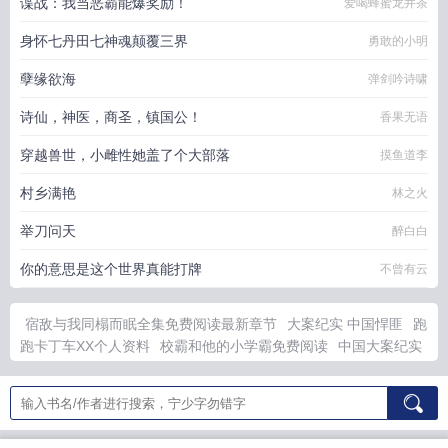
谍战：我当恶霸能爆奖励！
爱喝蜂蜜龙井茶
身怀七丹田七神魂颠覆三界
勇敢的小明
孽缘欲海
弹剑吟诗啸
诗仙，神医，商圣，镇国公！
香果无语
穿越兽世，小雌性她盖了个大部落
摸鱼道李
村乡满艳
林之火
举刀问天
醉白白
你的意思是这个世界真能打牌
不曾有云
宿敌与我同榻而眠全集免费阅读最新章节
大案纪实 中国悍匪
跑
跑卡丁车XX个人资料
校霸和他的小学霸免费阅读
中国大案纪实
十大悍匪
长公主重生看穿弹幕
我与宿敌共沉沦免费阅读
来自跑
跑卡丁车吧的视频
悍匪犯罪大案回顾
超神学院之雄兵连改编一
条仁命 著
跑跑卡丁车我的跑跑战报
嫁给病弱太女A后全文免费
阅读
我与宿敌共沉沦
校霸和他的小跟班by一只酱全文免费阅