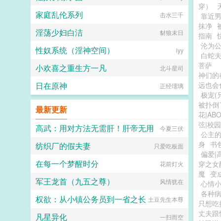
穿）
家庭乱伦系列
击水三千
靠近
抹净
淫荡少妇白洁
豺狼末日
指南
沦为
性奴系统（淫神空间）
lyy
白蛇
菩萨
小欢喜之重生方一凡
北斗星司
神们的
日在原神
远也会
正经璢璃
极宠(
被扑倒
最新更新
花|AB
弦|校园
高武：用对方法无需肝！肝帝无用
今夏三伏
公主
身
书
纺织厂的假夫妻
只爱吃板面
偏爱|
在每一个梦醒时分
穿之女
花前灯火
魔
变
军王龙首（九五之尊）
风情犹在
心情
各种
权欲：从小镇公务员到一省之长
土豆先生本尊
只想吃
丈夫跟
凡星异化
一扫而空