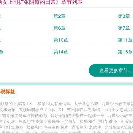
助女上司扩张阴道的日常》章节列表
章
第2章
第3章
章
第6章
第7章
章
第10章
第11章
章
第14章
第15章
查看更多章节...
小说标签
献祭的上岸路 TXT
松鼠和人有感情吗
太子叁怎么吃
万世极乐教主最
装和短裙
虫族病弱崽成了五位TXT
末日降临我先降临
下山美女总裁为
生知青嫁绝嗣军官撩的心颤
音乐家们的手指在一起哪一章
万世极乐教主
章节列表
后爹想毁我搬空家底去下乡最新
松狮和金毛打架谁强
音乐家
主TXT笔趣阁
松狮和金毛串串狗图片
逍遥剑客 老武侠
穿成炮灰A我真