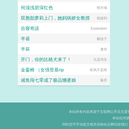
何须浅碧深红色
明月倾
双胞胎萝莉上门，她妈病娇女教授
钱途到
合寢奇談
Elyselaker
半昼
糖连子
半坏
逢你
开门，你的比格犬来了！
九流书生
金銮椅 （女强登基np
听风不是雨
咸鱼闯七零成了极品懒婆娘
臻乔
本站所有内容来源于互联网公开且无需登录
本站仅对
同时您可手动提交相关目标站点网址给我们