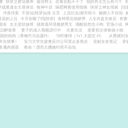
袭
快穿之娇花难养
最佳野王
恶毒女配不干了
我的男主怎么有六个
穿成黄漫女主替身后
牧神午后
隔壁网黄使用指南
快穿之神女瑶姬
[综
冲喜侍妾
不羡仙|快穿仙侠 古言
上流社会|都市权斗
她撩人不自知
莲花的上位
今天你睡了吗[快穿]
各种黑化病娇男
人生存盘失效后
有妻
朋友
女主是软妹呀
拯救退环境傲娇男主
酒醒前想念小狗
官场小说
沉醉迷香
妻子的成人视频进行中
夫妻生活
老婆初次体验做小姐
甜的肉肉（青梅竹马短篇H）
与时缠绵（1v1,大甜文,H）
从赘婿到
半生情事）
实习大学生疲惫应付公司里众多熟女
贡献女友笔记
穿
专属肉便器
救命！漂亮主播她钓而不自知