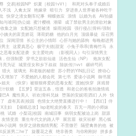
尊
交易|校园NP
炽夏［校园1vV1］
和死对头奉子成婚后
人不浅
入禽太深
艳嫁录
暗引力
穿进兽人世界被各种吃干
批
快穿之渣女翻车纪事
蝴蝶效应
浪情
以婚为名
AV拍摄
知与谁同|伪公媳
蜜汁樱桃
潮晕
成了禁欲男主的泄欲对象
液收集之旅
女配她只想被渣
燥雨|校园
强行侵占|骨科/强制
小姨夫的富贵娇花
薄荷奶糖
他的白月光
顶级暴徒
应召男
位
深闺淫情
长公主的小情郎
心肝与她的舔狗
每晚都进男
睡男主
这爱真恶心
极守夫德|甜宠
小兔子乖乖|青梅竹马
永
之恶毒女配逆袭
女主爱吃肉
（影视同人）勾引深情男主
脑，但强制爱
穿书之欲欲仙途
活色生仙（NP）
炮灰女配
月亮为证
城里侄女和乡下叔叔
除妖传|1vv1
碾碎芍药
】猎火
玻璃光
和老板的秘密
苏小野的YIN乱日记
撩动心
p又增加了
不爱她的人都会死
第七书
爱读小说网
御书屋
×姐夫
（快穿）被狠狠疼爱的恶毒女配
渡她|快穿
床戏替
梨汁软糖
【五梦】背这五条，悟透
和老公的爸爸拍激情戏
哑巴A
魔性美人
祈欢|骨科兄妹
堕落的安妮塔|西幻 人外
快
平了
虚有其表|校园
色情女大绝赞直播进行中！
【西幻】侍
X主妇
【催眠总攻】lsp老蛇皮的春天
百无一用的小师妹
含桃
试婚
小梨花|校园
南城旧事
病弱女配被迫上岗
甜源
友情变质
重生年代文的路人甲
展宫眉
袚灾祛秽
黑心狐
9k小说网
快穿之拯救痴情男配
不啻微芒
隔壁禽兽的他
被
和反派男二he了
旋覆花之夜
绝非善类
与你刚刚好
拼多多