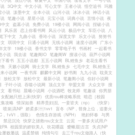
八小说
顶点小说
春夏中文
帝国小说
读者文学
一号小说
小说
3Q中文
中文小说
可心文学
王者小说
悟空追书
玛雅
雪小说
泼墨中文
全本小说
山河小说
冰冰小说
神话小说
小说
笔趣小说
星星小说
元宝小说
词典小说
言情小说
夜
63中文
盗墓小说
免费小说
19楼小说
网阅小说
捏破小说
网
风乐居
恋上你看书网
风云小说
极品中文
车臣小说
八
笔下中文
九曲小说
香玲小说
深度文学
乐文小说
努努书
语文
琪琪中文
日通小说网
无线小说网
速度小说网
广东小
年文学
19楼小说
香书文学
零零电子书
书画村
一起看书
悠小说
我去读
笔趣阁IO
笔趣阁W
搜读小说
葫芦小说网
陛下看书
五五小说都
五五小说网
BL鲤鱼乡
老花生看书
鲤鱼
天籁小说网
骑士文学
BL鲤鱼乡
七毛中文
BL鲤鱼王
未来小说网
一夜书库
麒麟中文网
妙书阁
九九小说
耽美文
网
放松文学
放松中文
最新小说
笔趣阁小说
你好小说网
网
子叶小说
吞噬小说网
顶点文学
华盟文章
大众文学
搜
中文
看书站
晨曦小说网
小说酒吧
牧龙师
笔趣读
你男朋
女配她只想上床(快穿)
优质rou棒攻略系统
暗恋［校园
收集攻略
情深如兽
精养贵妇|乱
一妾皆夫（np）
（快穿）
喷泉|高NP
娇柔多汁|1vv1
盲冬（NP，替身上位，追妻火
C，1vV1，强取）
色情生存游戏（NPH）
艳妇怀春
与男
深
禁忌沉沦
快穿之拯救rou文女主
云泥
一妻多夫试用户
PA
校园里的娇软美人
吹花嚼蕊
蹙蛾眉|古言
失贞|NP
金屡败屡战
温柔禁锢
纯情勾引
去三千rou文做路人（快