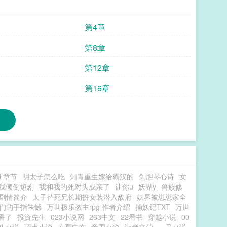
第4章
第8章
第12章
第16章
新章节
明太子怎么吃
知青重生嫁给霸汉的
剑胆琴心诗
女
我倾倒短剧
我和我的死对头成亲了
让你u
妖界y
兽族修
剧情简介
太子替死兄长期扮女装潜入敌府
妖界被崽崽家全
们的手指缺憾
万世极乐教主rpg 作者介绍
捕妖记TXT
万世
香了
投資先生
023小说网
263中文
22看书
穿越小说
00