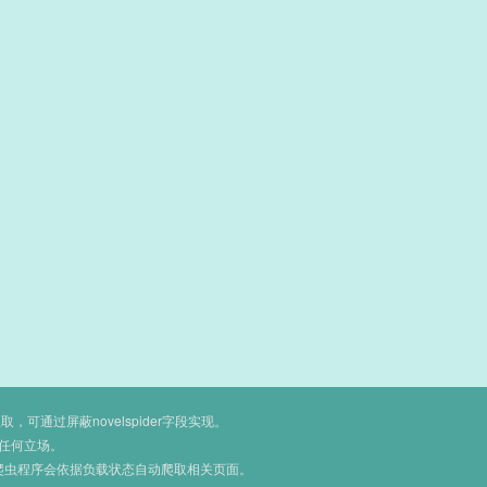
通过屏蔽novelspider字段实现。
任何立场。
爬虫程序会依据负载状态自动爬取相关页面。