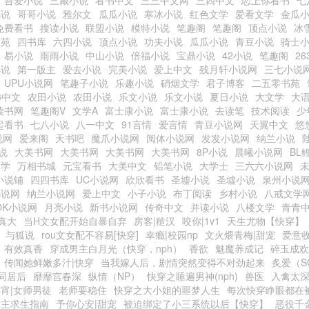
吾爱小说
三藏小说
看书中文
三三中文网
三四中文
恋上你看书
七
小说
哥哥小说
雅尔文
瓜瓜小说
寒冰小说
红色文学
爱看文学
金瓜
免费看书
搜读小说
联盟小说
模特小说
笔趣阁
笔趣阁
顶点小说
冰
书苑
四书库
六四小说
顶点小说
功夫小说
瓜瓜小说
青豆小说
骑士
易小说
雨雨小说
中山小说
倍福小说
宝鼎小说
42小说
笔趣阁
2
小说
第一版主
爱去小说
完美小说
爱上中文
残月轩小说网
三七小说
UPU小说网
笔趣子小说
乐趣小说
硝烟文学
君子博客
二五零书苑
3中文
农田小说
农田小说
乐文小说
乐文小说
夏日小说
大文学
大
读书网
笔趣阁V
文学A
富士康小说
富士康小说
去读笔
技术阅读
少
起看书
七八小说
八一中文
91言情
爱言情
青豆小说网
天翼中文
悠
说网
爱来阁
天书吧
魔爪小说网
阅体小说网
发发小说网
纳兰小说
小说
大美书网
大美书网
大美书网
大美书网
8P小说
晨曦小说网
BL
文学
万相书城
元宝看书
大美中文
铅笔小说
大学士
三六六小说网
小说铺
四四书库
UC小说网
欣欣看书
圣墟小说
圣墟小说
泉州小说
小说网
纳兰小说网
爱上中文
小子小说
布丁阅读
乡村小说
八戒文学
OK小说网
月亮小说
新书小说网
传奇中文
并读小说
八楼文学
青青
真大
当H文女配开始自暴自弃
房客|糙汉
咬你|1v1
天生尤物【快穿】
与狐说
rou文女配不容易[快穿]
幸瘾|校园np
文火煨青梅|甜宠
爱意
有效真香
穿成男主白月光（快穿，nph）
香欲
魅魔养成记
碎玉成欢
传闻她鲜嫩多汁|快穿
当我嫁人后，剧情突然变得不对劲起来
炙爱（S
同居后
靡靡宫春深
纵情（NP）
快穿之睡遍男神(nph)
兽医
入禽太
宵|女师男徒
老师要稳住
快穿之大小姐的噩梦人生
每次快穿睁眼都在被
女主求生指南
予你心安|甜宠
被迫绑定了小三系统以后【快穿】
恶役千