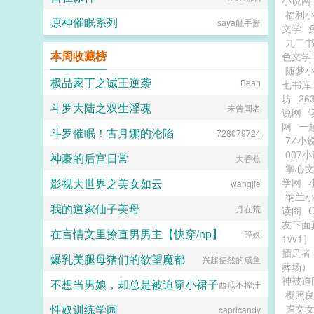
小说网
福利
原神催眠系列
saya触手酱
文学
九二
本周收藏榜
色文学
随梦
极品家丁之诚王逆袭
Bean
七书库
坊
26
斗罗大陆之双生淫魂
未曾闻名
说网
网
一
斗罗催眠！古月娜的沦陷
728079724
7Z小
007
神豪的后宫日常
大香蕉
掌心
影视大世界之美女如云
学网
wangjie
纳兰
我的道家仙子美母
月在荒
读阁
友下面
在言情文里撩直男男主【快穿/np】
辞奺
1vv1］
插足者
爆乳美腿母猪们的欲望魔都
兴趣使然的咸鱼
葬场）
神被迫
不想当男娘，却总是被迫穿小裙子
西瓜不榨汁
樱照良
性奴训练学园
虐文
capricandy