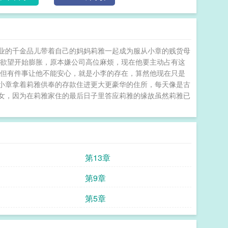
业的千金品儿带着自己的妈妈莉雅一起成为服从小章的贱货母
的欲望开始膨胀，原本嫌公司高位麻烦，现在他要主动占有这
 但有件事让他不能安心，就是小李的存在，算然他现在只是
小章拿着莉雅供奉的存款住进更大更豪华的住所，每天像是古
女，因为在莉雅家住的最后日子里答应莉雅的缘故虽然莉雅已
第13章
第9章
第5章