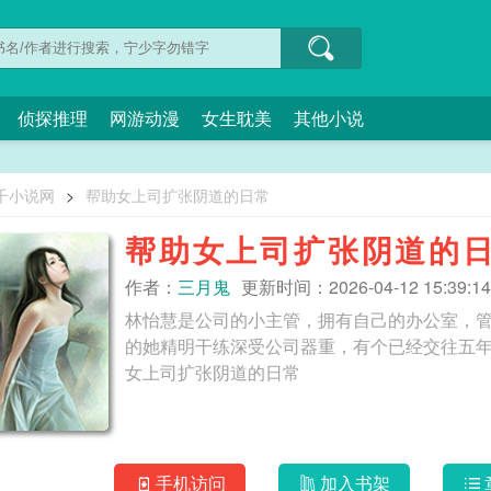
侦探推理
网游动漫
女生耽美
其他小说
千小说网
>
帮助女上司扩张阴道的日常
帮助女上司扩张阴道的
作者：
三月鬼
更新时间：2026-04-12 15:39:14
林怡慧是公司的小主管，拥有自己的办公室，
的她精明干练深受公司器重，有个已经交往五年的
女上司扩张阴道的日常
手机访问
加入书架