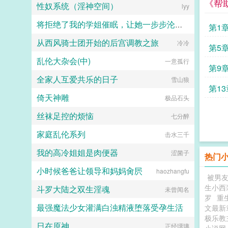
《帮
性奴系统（淫神空间）
lyy
着，在这个缺衣少食又干旱的时代，
方锦绣决定知恩图报。婆婆重病？小
将拒绝了我的学姐催眠，让她一步步沦陷为我的母狗（把背叛自己的学姐变成对自己忠心耿耿的母狗）
问题，她采药泡灵泉，分分钟给她治
第1
好。家里没吃的了？小问题，她跟着
从西风骑士团开始的后宫调教之旅
jiuliang
冷冷
一块去打猎还有锦鲤体质，所到之处
第5
猎物总是自投罗网。光吃肉没蔬菜营
乱伦大杂会(中)
一意孤行
养不良？小问题，灵泉滴一滴，什么
第9
植物都能种的活，蔬果随便吃。极品
全家人互爱共乐的日子
雪山狼
亲戚眼红他们日子越过越火红来找
第13
茬？小问题，她召唤武力值MAX的
倚天神雕
极品石头
夫君，揍爆他们。什么？你问夫君是
怎么养的这么听话的？宗誉目光灼灼
丝袜足控的烦恼
七分醉
走过来，媳妇，你要我的命都行，只
要你在我身边，一辈子。...
家庭乱伦系列
击水三千
我的高冷姐姐是肉便器
涩菌子
热门
小时候爸爸让领导和妈妈肏屄
haozhangfu
被男友
生小西
斗罗大陆之双生淫魂
未曾闻名
罗
重
最强魔法少女灌满白浊精液堕落受孕生活
文最新
极乐教
日在原神
水少多文酱
正经璢璃