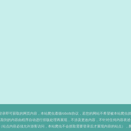
即可获取的网页内容，本站爬虫遵循robots协议，若您的网站不希望被本站爬虫抓取，可
抓取到的内容由程序自动进行排版处理再展现，不涉及更改内容，不针对任何内容表述
（站点内容必须允许游客访问，本站爬虫不会抓取需要登录后才展现内容的站点），