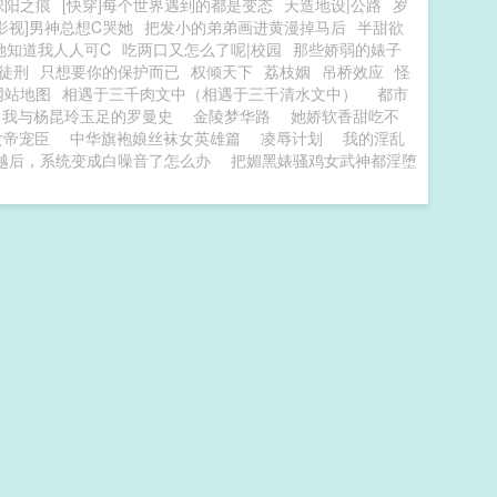
炽阳之痕
[快穿]每个世界遇到的都是变态
天造地设|公路
岁
影视]男神总想C哭她
把发小的弟弟画进黄漫掉马后
半甜欲
她知道我人人可C
吃两口又怎么了呢|校园
那些娇弱的婊子
徒刑
只想要你的保护而已
权倾天下
荔枝姻
吊桥效应
怪
网站地图
相遇于三千肉文中（相遇于三千清水文中）
都市
我与杨昆玲玉足的罗曼史
金陵梦华路
她娇软香甜吃不
女帝宠臣
中华旗袍娘丝袜女英雄篇
凌辱计划
我的淫乱
越后，系统变成白噪音了怎么办
把媚黑婊骚鸡女武神都淫堕