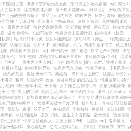
天下谋妆|古言
满级绿茶穿成炮灰女配
穿成男主的炮灰前妻
勾引禁欲师
男人变得不幸
乱花渐欲迷人眼
每天晚上都被cha
醉酒之后
合欢功法害
被白月光的爸爸给睡了
快穿之rou文系统
临时夫妻
反差小青梅
他是疯
快穿之睡了反派以后
伪装魔王与祭品勇者
屋檐下|校园
见微知著|弟妹
公车
麝香之梦|NP
快穿之卿卿我我
异常现象|婚后
远在天边
快穿之J
夫君
温火|伪骨科
长媳不如妻
快穿之女主逆袭计划
白桃松木（校园）
【快穿】吃掉那只小白兔
酸甜|校园暗恋
课后补习（师生）
绿茶婊的上
春梦
认知性偏差
珍如天下
捡到邻居手机后
离婚后她不装了
就是要
化雾
两情相厌|伪骨科
鱼目珠子|高干
隐性暗恋
快穿之合不拢腿
快穿
兄妹骨科)
白羊|校园
漂亮少将O被军A灌满后
修仙修罗场 (NPH)
恋爱
了「快穿」
重生之老男人别走
勾引闺蜜男友(NP)
末世玩物生存指南
O 伪骨科兄妹
娇生惯养|兄妹
快穿之恶鬼攻略
饲狼记事簿
【港风骨科
她又娇又媚
将就|青梅竹马
离婚前一天和老公上床了
快穿之奇怪的x
的小娇奴
暖床
炽焰|骨科 校园
魔君与魔后的婚后生活
情难自禁|小姨子
包小说网
骑士全本小说
干上瘾
女主她总是被C|仙侠
贰拾|强取豪夺
高干 甜宠
兽人的宝藏
高岭之花|高干
绿茶婊的上位
缘浅（百合abo）
配回来吃肉啦
参加直播做AI综艺后我火了
拜金女穿进强取豪夺文后躺
成丧尸后她被圈养了
女扮男装被太子发现后
我的脸上一直在笑嘻嘻|权贵
小雨
贵妃奴
春潮
双子太子
春枝嫋嫋
含苞待放
芭蕾鞋
桌边|校园
病娇黑化
欺姐|继姐弟
撩愈
清釉
重生之肉香四溢
欲骨天香
诱她沦陷
掉男主|快穿
快穿之趁虚而入
甘愿上瘾[NPH]
【星际abo】洛希极限
1
情敌一起囚禁
甜心都想要
总有人想独占她
【快穿】节操何在
穿书后