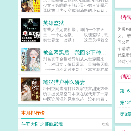
安奕，活泼，开朗。但妈妈长期的错
少女＋穷瞎瞎＋张起灵小姑＋宠瓶邪
误教育方式，歇斯底里的争吵，她选
逗比末世少女穿成闷油瓶的小姑姑，
择了什么样的未来？紫迟央，博学，
为了便宜侄子（系统任务）真是操碎
《帮
牙尖嘴利。可是，这样的背后，却是
了心。娘死爹守门，个人顾个人，只
英雄监狱
敏感脆弱的心，她的未来，何去何
剩她一个六岁的小姑娘跟她经常失忆
从？年华三色堇，当她们相遇，人生
为母狗
有些人注定要相聚，哪怕一个在天
的哑巴大侄子相依为命！呜呜，好惨
的轨迹不再顺从那青春的过往，不为
堂，一个在地狱。 玫瑰监狱，现
女。 
一女的！女主武力强有钱有系统宠瓶
盛宴，只为祭奠...
实世界第一监狱！ 这里关押着全
邪男主黑瞎子，逗比二人组！...
间公司
球最顶尖的罪犯，商界精英政界巨头
个清洁
超级黑客甚至是核武器专...
被全网黑后，我回乡下种田了
代皇帝
别名真千金带着异能从末世穿回来
经对小
了，种田文，偏日常流，目前每天晚
上十一点不定时更新！下本文我在星
际抓鬼，求个收藏！简介夏烈穿越
《帮
了，穿到了丧尸遍地的末世。幸运的
糙汉猎户神医娇妻
是，在末世挣扎生活十年后，她又
种田空间虐渣打脸发家致富甜宠方锦
第16
穿...
绣手握灵泉空间本来在现代开了一家
中医诊所混的风生水起，没有内卷，
第12
没有996，吃喝不愁小钱钱赚的飞
起。结果睡一觉穿到异世一个穷苦山
本月排行榜
第8
村的女孩身上，还要命的赶上了大
旱，一睁眼就被卖掉了。幸好买她的
斗罗大陆之催眠武魂
玖粮
这家人跟想象中不太一样，她没有被
虐待，反而被当成宝一样细心呵护