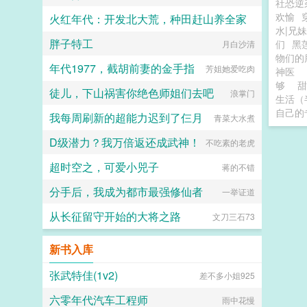
社恐逆
欢愉
火红年代：开发北大荒，种田赶山养全家
水|兄妹
胖子特工
们
黑
月白沙清
慎思量
物们的
年代1977，截胡前妻的金手指
芳姐她爱吃肉
神医
够
甜
徒儿，下山祸害你绝色师姐们去吧
浪掌门
生活（
自己的
我每周刷新的超能力迟到了仨月
青菜大水煮
D级潜力？我万倍返还成武神！
不吃素的老虎
超时空之，可爱小兕子
蒋的不错
分手后，我成为都市最强修仙者
一举证道
从长征留守开始的大将之路
文刀三石73
新书入库
张武特佳(1v2)
差不多小姐925
六零年代汽车工程师
雨中花慢