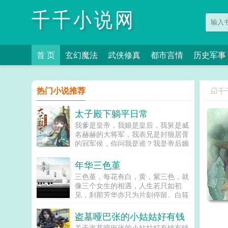
千千小说网
首 页
玄幻魔法
武侠修真
都市言情
历史军事
热门小说推荐
千
太子殿下躺平日常
我爹是皇帝，我娘是皇后，我舅是威
名赫赫的大将军，我表兄是封狼居胥
的冠军侯，你问我是谁？我是帝后嫡
子，当今太子，未来大汉天子刘据
啊。我掐指一算好像没当皇帝。我掐
年华三色堇
指再算多做多错，尸骨全无。不做不
三色堇，每花有白，黄，紫三色，就
错，...
像三个女生的相遇，人生若只如初
见，刹那芳华亦只为片刻停留。白筱
筱，灵气，纯净。爸爸的离世，给她
的生活造成了持久的影响，乔宇的相
盗墓哑巴张的小姑姑好有钱
伴，在她内心激起了怎样的涟漪？黄
关于盗墓哑巴张的小姑姑好有钱有钱