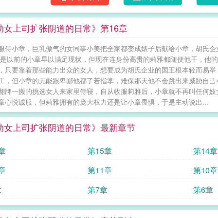
助女上司扩张阴道的日常》第16章
服侍小章，巨乳傲气的女同事小美把全家都变成婊子后献给小章，胡氏企
若是以前的小章早以满足现状，但现在连身份高贵的莉雅都随便他干，他
，只要靠着那些能力出众的女人，想要成为胡氏企业的国王根本轻而易举
工，但小章的无能跟卑鄙他都了若指掌，难保那天他不会跳出来威胁自己
翻牌一搬的挑选女人来家里侍寝，自从收服莉雅后，小章就不再叫任何妓
章心悦诚服，但莉雅拥有的庞大权力还是让小章畏惧，于是主动说出...
助女上司扩张阴道的日常》最新章节
章
第15章
第14章
章
第11章
第10章
章
第7章
第6章