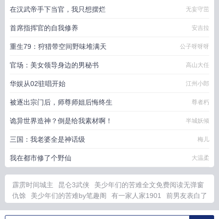
在汉武帝手下当官，我只想摆烂
无妄守茁
首席指挥官的自我修养
安吉拉
重生79：狩猎带空间野味堆满天
公子呀呀呀
官场：美女领导身边的男秘书
高山大任
华娱从02驻唱开始
江州小郎
被逐出宗门后，师尊师姐后悔终生
尊者朽
诡异世界造神？倒是给我素材啊！
半城妖倾
三国：我老婆全是神话级
梅儿
我在都市修了个野仙
大温柔
霹雳时间城主
昆仑3武侠
美少年们的苦难全文免费阅读无弹窗
仇馀
美少年们的苦难by笔趣阁
有一家人家1901
前男友表白了
你的闺蜜你要怎么班
前男友还喜欢你的细微表现
人在忍界从成
为土影开始
幻想之云
都市之极品后全集
穿越红楼之双男主
霹