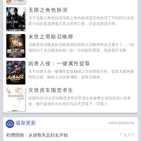
无限之角色扮演
关于无限之角色扮演无限之角色扮演是悲伤的但丁写的科幻未来
类小说你是选择毫无意义的死亡呢，还是选择成为契...
末世之黑暗召唤师
召唤骨龙召唤巫妖召唤死神的黑暗大召唤师李佳玉重生了，一切
都回到了末日爆发的前一刻！空间剧烈震荡，地表裂开无数...
凶兽入侵：一键属性提取
关于凶兽入侵一键属性提取触碰上古凶兽朝天犼，提取天赋神通
明悟之瞳，触碰上古凶兽璃刎，提取天赋神...
灾世房车囤货求生
更新时间18点空间囤货末世日常逃生美食爽文亲情友情人性梦
里，铺天盖地的火红色巨鸟从天空落下，羽翼上...
最新更新
www.qqxsw.mx
积攒阴德：从拯救失足妇女开始
广龙月月