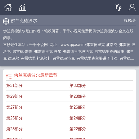
佛兰克德波尔
赖赖
/著
佛兰克德波尔是由作者：赖赖所著，千千小说网免费提供佛兰克德波尔全文在线
阅读。
三秒记住本站：千千小说网 网址：www.qqxsw.mx
弗雷德里克·波洛克
弗雷德·波
洛克
弗雷德·雷伯
弗雷德里克 波尔
弗雷德里克波洛克
弗雷德里克的故事
弗兰
克 德波尔
弗雷德里卡波尔卡
弗雷德波洛克
弗雷德里克主要讲了什么
弗雷德里
克简介
佛兰克德波尔
弗雷德里克著作
弗雷德里克·巴克曼的博客
弗雷德里克阅
读答案
佛雷德里克波尔
弗雷德里克波洛克简介
阿尔弗雷德波西
佛兰克德波尔
最新章节
第31部分
第30部分
第29部分
第28部分
第27部分
第26部分
第25部分
第24部分
第23部分
第22部分