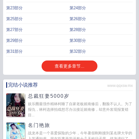
第23部分
第24部分
第25部分
第26部分
第27部分
第28部分
第29部分
第30部分
第31部分
第32部分
查看更多章节...
完结小说推荐
www.qqxsw.mx
总裁狂妻5000岁
娱乐圈最强作精林柯睡了自家老板姬南修后，翻脸不认人。为了
报仇，林柯选择拍戏想尽办法接近姬南修，却意外发现报复错
目...
名门艳旅
战龙本是一个喜爱探险的少年，今年暑假刚刚接到某名牌大学的
入学通知书，就在距离开学还有十几天的日子里，战龙进行了