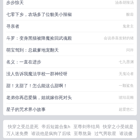
步步惊天
油条胡辣汤
七零下乡，农场多了位貌美小辣椒
酸齿
寻亲者
鬼隶主
斗罗：变身黑猫被降魔捡回武魂殿
会说恭喜发财的猪
萌宝驾到：总裁爹地宠翻天
问许
名义：一直在进步
七九墨渊
没人告诉我魔法学校一群神经呀
无鬼论者
甜！太甜了！怎么能这么甜啊！
一颗鲨鱼
老弟你再恋爱脑，姐就嫁你死对头
琥珀花雕
星子的咒术界小故事
超爱悠仁
快穿之受总是死
帝后短篇合集h
至尊剑帝结局
快穿之小受就是
万人迷免费
谁说他是疯狗了后续
至尊熬枭
过气男歌星
谁说傻