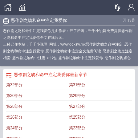
恶作剧之吻和命中注定我爱你
开了
/著
恶作剧之吻和命中注定我爱你是由作者：开了所著，千千小说网免费提供恶作剧
之吻和命中注定我爱你全文在线阅读。
三秒记住本站：千千小说网 网址：www.qqxsw.mx
恶作剧之吻之命中注定
恶作
剧之吻和命中注定我爱你
恶作剧之吻命中注定全文免费阅读
恶作剧之吻之注定
相爱
恶作剧之吻命中注定txt书包
恶作剧之吻命中注定我爱你
恶作剧之吻虐心是
哪集
恶作剧之吻名单
恶作剧之吻雨中定情是哪一集
恶作剧之吻的名字
恶作剧
之吻主演名字
恶作剧之吻另一个名字
恶作剧之吻命中注定
[恶作剧之吻
恶作剧
恶作剧之吻和命中注定我爱你
最新章节
之吻命中注定茶杯鲸
第32部分
第31部分
第30部分
第29部分
第28部分
第27部分
第26部分
第25部分
第24部分
第23部分