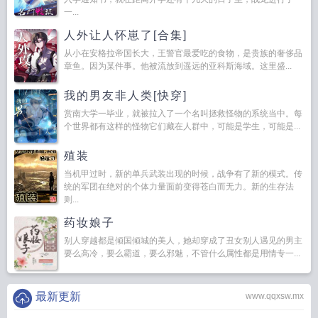
一...
人外让人怀崽了[合集]
从小在安格拉帝国长大，王警官最爱吃的食物，是贵族的奢侈品
章鱼。因为某件事。他被流放到遥远的亚科斯海域。这里盛...
我的男友非人类[快穿]
赏南大学一毕业，就被拉入了一个名叫拯救怪物的系统当中。每
个世界都有这样的怪物它们藏在人群中，可能是学生，可能是...
殖装
当机甲过时，新的单兵武装出现的时候，战争有了新的模式。传
统的军团在绝对的个体力量面前变得苍白而无力。新的生存法
则...
药妆娘子
别人穿越都是倾国倾城的美人，她却穿成了丑女别人遇见的男主
要么高冷，要么霸道，要么邪魅，不管什么属性都是用情专一...
最新更新
www.qqxsw.mx